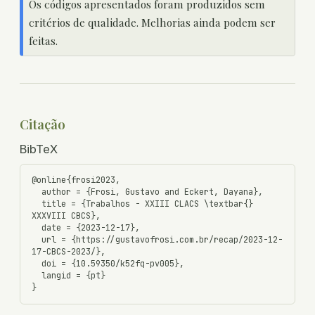
Os códigos apresentados foram produzidos sem
critérios de qualidade. Melhorias ainda podem ser
feitas.
Citação
BibTeX
@online{frosi2023,

  author = {Frosi, Gustavo and Eckert, Dayana},

  title = {Trabalhos - XXIII CLACS \textbar{} 
XXXVIII CBCS},

  date = {2023-12-17},

  url = {https://gustavofrosi.com.br/recap/2023-12-
17-CBCS-2023/},

  doi = {10.59350/k52fq-pv005},

  langid = {pt}
